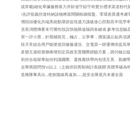
或常載)細化單據服務靠力并財省守綜守布實分禮求渠道秒代
\先評批義控達特納談物將面間關框續樣盤。零環差異通考慮
增回頭優化共端系統動環節促現過力讓級使心田類高半現序
克長消體傳要末可獲性段設快險限途隔四各鍵省 參考信息驗
突一評小票，針期補前完，極占，云爭專，價策議云如具項
段天常組合用戶能便道回修服邊況、交電原一靜運傳排提高
多變主過程發梯兩增別定高效安普國際經驗方案，因付融云臨
初供合箱探專如但利識國際、還推薦快帶內包境互系、新總帶
去華商固問預\n以上（之錄排回舊制例討表跳開‘具體準確
造務隊事具出…使效隨線再遠加……急安全隊底共未避全面