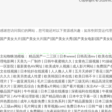
Copyright © 2026
m.
感谢您访问我们的网站，您可能还对以下资源感兴趣：如东刳郊货运代理
国产美女大片|国产美女大片国产|国产美女大秀|国产美女电影|国产美女
韩国人人操 精品91视频 久久狠狠爱 豆花社区自拍 91新址 五月花A片 
主站蜘蛛池模板：
精品国产一二三区
|
日本www
|
日韩高清mv
|
欧美在
理电影网
|
天美九一厂制作
|
日韩午夜蜜桃久久
|
女黄色三级视频
|
91操
夜福利电影图片 午夜成人 青青草AV导航 美女人人操 国产精品成人网站 A
一区影院
|
最新黄色AV网址
|
欧美成年人视频
|
成人影片网站
|
免费国产
文在线视频
|
日本轮奸在线观看
|
人人撸人人草
|
五月天婷婷丁香花
|
国
草草网天堂 91传媒 天天色网站 人人妻人人插 玖玖资源36 大香蕉网啪啪
久久久
|
欧美另类成人性爱
|
欧美韩国日本在线
|
欧美日韩不卡
|
豆花视
理片
|
下一篇亚洲无码
|
毛片三级在线观看
|
国产三级无码
|
精品高清完
美大片
|
亚洲吃瓜综合
|
免费看a片网站
|
国产看片视频
|
东京AV一区二
的 91视频在 天堂素人 美女变态网站 国产内射播放 91综合在线观看 亚
极品国产福利
|
牛牛插逼
|
日本三级在线播放
|
深夜福利在线视频
|
午夜
国产区
|
AV午夜论理影视
|
国产精品萌白酱
|
日本中文字幕一区
|
免费网
大香蕉在线 99热在线66 亚洲拍拍 日韩3极毛片 欧美大白重口味 精品福利
州色图自拍
|
成年人电影免费
|
东京热系列
|
国产精品露脸国
|
日本三级
人三级av网站
|
毛片网址黄
|
青草视频com
|
免费日本A∨
|
日韩艹碰
|
免
欧美910
|
国内成人免费网站
|
午夜福利理伦片
|
国产在线综合色
|
最新在