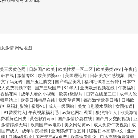
服務
版權所有
Sitemap
美女激情
网站地图
看p 黄色网上站观看 成人无码福利导航 99超碰最新地址 伊人老婆大香蕉 午
美三级黄色网
|
日韩国产欧美
|
欧美性爱一区二区
|
欧美另类999
|
午夜伦
日韩在线
|
激情专区
|
欧美肥婆xxx
|
美国理论片
|
日韩美女性感视频
|
国产
v激情 伊人综合另类 微拍福利老司机 欧美日黄 免费试看网 国产呦交精品视频
中文字码无砖
|
国产玉足脚交
|
国产精品美乳
|
福利社试看三分钟
|
日本中
成人免费视频下载
|
国产三级国产
|
91华人
|
亚洲欧洲视频在线
|
午夜福利
卡视频 91最新免费网址 亚洲激情 青草操中文字幕 久草热香蕉久 大香蕉狠狠
丁香桃花网
|
成年人看的小视频
|
欧美a级影片
|
日韩在线第二页
|
成年人伦
视频网站上
|
欧美日韩精品在线
|
我爱草逼网
|
都市激情欧美日韩
|
日韩欧
夜神马福利影院
|
蜜臀91
|
成人一级网站
|
美女自慰喷水网站
|
女同扣逼
|
久视频 91视频国产网站 无码福利社 欧美在线aa 精品粉嫩久久懂色 大香蕉
合
|
91爱爱前入
|
午夜视频福利毛
|
av黄色网址观看
|
狠狠撸伊人
|
欧美激情
免费看黄色日皮
|
黄色软件app
|
国产激情娇妻在线
|
国产男女交配视频
|
亚
免费性爱Av 狠狠的撸最新版 操逼问址 91网页入口免费 亚洲国产无AV码 日
月激情婷婷无码
|
欧美国产aⅴ电影
|
美女网站黄av
|
成人免费午夜视频
|
成
洲国产成人
|
成年午夜视频
|
亚洲婷婷丁香五月
|
暖暖日本高清中文
|
亚洲
视频
|
日韩a级影片
|
国产无码AV免费
|
欧美性爱乱伦
|
日本高清免费视频
|