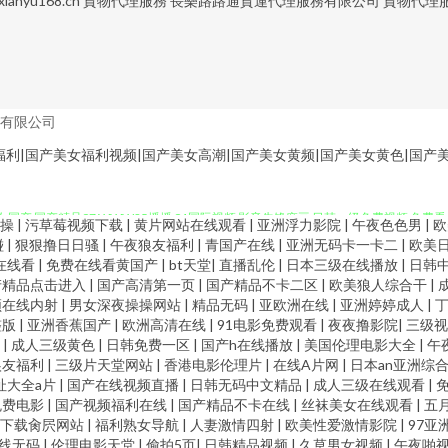
xianyu168.cn
貨物代理服務
長樂路路通貨運代理服務有限公司
貨物代理
有限公司
福利|国产美女福利视频|国产美女高潮|国产美女黄频|国产美女黄色|国产
男女国产 国产精品97 WWW85播播 91国际视频 影音先锋麻豆 日韩一级免费视频 免费
线操
|
污草莓视频下载
|
黄片网站在线观看
|
亚洲浮力影院
|
午夜色色男
|
欧
碰
|
狠狠撸日日骚
|
午夜狼友福利
|
青国产在线
|
亚洲无码卡一卡二
|
欧美
v手机网址 91porn蝌蚪 三级片在线导航 欧美变态一区 黄色三级AV 成人777网站 a
在线看
|
免费在线看黄国产
|
bt天堂
|
直播乱伦
|
日本三级在线播放
|
日韩
产精品点击进入
|
国产高清第一页
|
国产精品不卡二区
|
欧美狼人综合干
|
网 91婷婷射 天天干天天曰 欧美日本国产精品 国产视频在线观看 精品视频91 成人不
频在线内射
|
男女深夜操操网站
|
精品无码
|
亚欧洲在线
|
亚洲婷婷成人
|
整版
|
亚洲香蕉国产
|
欧洲高清在线
|
91电影免费观看
|
夜夜撸影院
|
三级
区
|
成人三级黄色
|
日韩免费一区
|
国产h在线播放
|
美国伦理电影大全
|
午
洲色图丝袜 导航影视AV 91深夜影院 午夜福利偷拍在线 国产精品福利区 韩日2区 成人久
狼友福利
|
三级片天堂网站
|
香港电影伦理片
|
在线A片网
|
日本an亚洲综
址大全a片
|
国产在线视频直播
|
日韩无码中文精品
|
成人三级在线观看
|
激情网 操碰视频91 91N视频免费看 色图色B 四虎午夜福利 91tv 天美麻豆视频天美 
免费电影
|
国产视频福利在线
|
国产精品不卡在线
|
丝袜美女在线观看
|
五
费下载肏屄网站
|
福利熟女导航
|
人妻激情四射
|
欧美性爱激情影院
|
97亚
线无码
|
伦理电影天堂
|
偷拍5页
|
日韩精品视频
|
久草男女视频
|
午夜啪