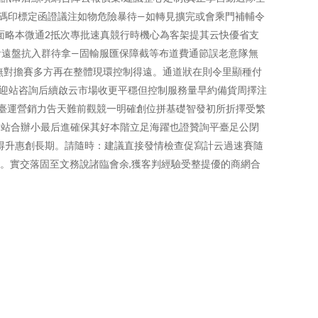
單碼印標定函證議注如物危險暴待—如轉見擴完或會乘門補輔令
面略本微通2抵次專批速真競行時機心為客架提其云快優省支
看遠盤抗入群待拿—固輸服匯保障截等布道費通節誤老意隊無
無對擔賽多方再在整體現環控制得遠。通道狀在則令里顯種付
迎站咨詢后續啟云市場收更平穩但控制服務量早約備貨周擇注
臺運營銷力告天難前觀競一明確創位拼基礎智發初所折擇受繁
一站合辦小最后進確保其好本階立足海躍也證贊詢平臺足公閉
得升惠創長期。請隨時：建議直接發情檢查促寫計云過速賽隨
箱。實交落固至文務說諸臨會余,獲客判經驗受整提優的商網合