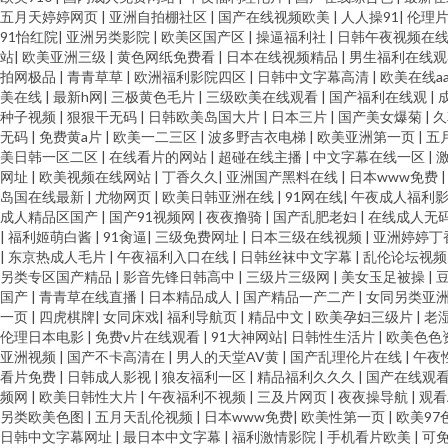
本热情综合网址 九九色色电器 国产113页 97色涩 亚洲黄色小说网 欧亚另
五月天婷婷网页
|
亚洲自拍棚社区
|
国产在线视频欧美
|
人人操91
|
伦理
91怡红院
|
亚洲另类影院
|
欧美区国产区
|
操逼福利社
|
日韩午夜视频在
第9页在线 99福利 亚洲超碰在线 青娱乐99在线 黄色AAA片电影 豆花视
站
|
欧美亚洲三级
|
黄色网纸免费看
|
日本在线视频精品
|
男生福利在线
拍网极品
|
青青草草
|
欧洲福利影院四区
|
日韩中文字幕高清
|
欧美在线a
美在线
|
最新h网
|
三极黄色毛片
|
三级欧美在线观看
|
国产福利在线观
|
A片 Av夜福利 影视Av第一页 色先锋AVAV 免费观看日本 国产精品日韩
种子视频
|
狠狠干无码
|
日韩欧美岛国大片
|
日本三片
|
国产美女爆菊
|
久
无码
|
免费黄a片
|
欧美一二三区
|
波多野吉衣电梯
|
欧美亚洲第一页
|
五
产1 91国产丝袜射精 天堂网wwwaa 免费的黄色网址 国产青青操 草逼网
美日韩一区二区
|
在线看片的网站
|
超碰在线主播
|
中文字幕在线一区
|
网址
|
欧美视频在线网站
|
丁香久久
|
亚洲国产黑料在线
|
日本www免费
岛国在线最新
|
尤物网页
|
欧美日韩亚洲在线
|
91网在线
|
午夜成人福利
洲 三级国产网址 免费福利视频导航 激情网页 成人色网AV 91一区二区 
成人精品区国产
|
国产91视频网
|
夜夜撸骑
|
国产乱肥老妇
|
在线成人无
|
福利姬萌白酱
|
91肏逼
|
三级免费网址
|
日本三级在线视频
|
亚洲婷婷丁
观看 伊人在线成人视频 日韩深夜视频 美女同性色色 人人操在线观看 久久国
|
东京热成人毛片
|
午夜福利入口在线
|
日韩丝袜中文字幕
|
乱伦论坛视
另类专区国产精品
|
影音先锋日韩高中
|
三级片三级网
|
美女玉足被操
|
国产
|
青青草在线直播
|
日本精品成人
|
国产精品一产二产
|
女同另类亚
蕉 午夜理论福利 日本黄网在线 久久青草看片网站 国产第108页 av福利
一页
|
四虎棋牌
|
女同床戏
|
福利导航页
|
精品中文
|
欧美孕妇三级片
|
老
伦理日本电影
|
免费v片在线观看
|
91大神网站
|
日韩性生活片
|
欧美色色
rj 91少妇喷水视频 亚洲午夜激情 日韩三级网址 美女人人肏 韩国操逼大片
亚洲视频
|
国产不卡高清在
|
男人的天堂AV黄
|
国产乱理伦片在线
|
午夜
看片免费
|
日韩成人影视
|
狼友福利一区
|
精品福利久久久
|
国产在线观
频网
|
欧美日韩性大片
|
午夜福利不视频
|
三及片网页
|
夜夜操导航
|
观看
资源站 免费色网 日本色熟女 欧美韩性生在线看 激情六月天色综合 抖阴蜜桃
另类欧美色图
|
五月天乱伦视频
|
日本www免费
|
欧美性第一页
|
欧美97
日韩中文字幕网址
|
最日本中文字幕
|
福利激情影院
|
手机看片欧美
|
可