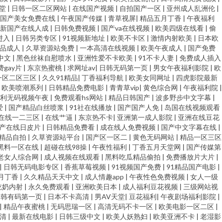
久草超爱 岛国色导航 91性爱视频大全 亚洲AU 人妖丝袜 久草网址国产 国产
天堂
|
日韩一区二区网站
|
在线国产视频
|
自拍国产一区
|
亚州成人乱洲伦
|
国产美女免费在线
|
午夜国产传媒
|
青草视屏
|
精品五月丁香
|
午夜福利
9 超碰人人123 青青草国产欧美 香蕉视频黄色 人人操网 九九热青青草 福利
最新国产在线人成
|
日韩免费视频
|
国产va在线视频
|
欧美四级在线看
|
偷
进入
|
日韩另类专区
|
91视频新地址
|
欧美不卡区
|
激情内射欧美
|
日本欧
精品成人
|
久草资源站免费
|
一本高清在线视频
|
欧美午夜成人
|
国产免费
色 91免费公开视频 无码熟妇人妻AV 欧美日韩在线射精 韩国伦理合集 超碰国
中文
|
黑色丝袜自慰喷水
|
亚洲性爱不卡欧美
|
91不卡人妻
|
免费成人插入
gay片
|
东京热蜜桃
|
求网址av
|
日韩无码第一页
|
男女午夜福利影院
|
欧
 午夜av福利 欧美亚色色 黄色三极带 大香蕉网官网内 avtt自拍 综合久欧
一区二区三区
|
久久91精品
|
丁香福利导航
|
欧美女同网址
|
四虎影院最新
|
欧美喷潮系列
|
日韩精品免费电影
|
青青草vip
|
黄色综合网
|
午夜福利院
|
福利无码视频午夜
|
免费观看hs网站
|
精品日韩国产
|
波多野步中文字幕
|
中文字幕日韩色 五月天资源站 日本Aa 久久靑青操 国产91看 av高清在线
爱
|
国产精品白丝喷浆
|
91社在线播放
|
国产国产人免
|
岛国在线视频观看
在线一二三区
|
在线艹逼
|
东京热不卡
|
亚洲第一成人影院
|
亚洲在线豆花
 一级肏屄 天天干天天添 性爱电影网址 三级片av片 波多野吉依 91麻豆香
产在线日皮片
|
日韩精品免费看
|
成在线人免费视频
|
国产中文字幕在线
|
精品自拍
|
久草资源站平台
|
国产区一区二
|
黄色无码网站
|
精品一区三区
黑料一区在线
|
超碰在线98操
|
午夜性福利
|
丁香五月天堂网
|
国产传媒第
日韩无码影视城 欧美18 精品无码人妖 丰满人妻一区二区 国产乱轮精品 操逼
老女人综合网
|
成人视频在线观看
|
黑料吃瓜精品偷拍
|
免费播放片大片
|
|
日韩无码电影专区
|
香蕉草莓视频
|
91视频国产免费
|
91精品国产电影
|
av 国内精品一区在线 超碰久久夜夜 91人人视频 亚洲成人小说网站 日韩无码
月丁香
|
久久精品天天中文
|
成人情趣app
|
午夜性色免费视频
|
女人一级
吃奶内射
|
永久免费观看
|
亚洲欧美日本
|
成人福利豆花视频
|
三级网站视
日韩有码第一页
|
日本不卡高清
|
男AV天堂
|
豆花福利
|
午夜剧场福利影院
|
影导航 久久一二国产 九一人人干 福利视频三分钟 超碰人人超碰 91无码中出
|
精品午夜蜜桃
|
无码思瑞一区
|
高清无码不卡一区
|
欧美电影一区二区
|
高清
|
最新在线电影
|
日韩三级中文
|
欧美人妖熟妇
|
欧美亚洲不卡
|
老湿影