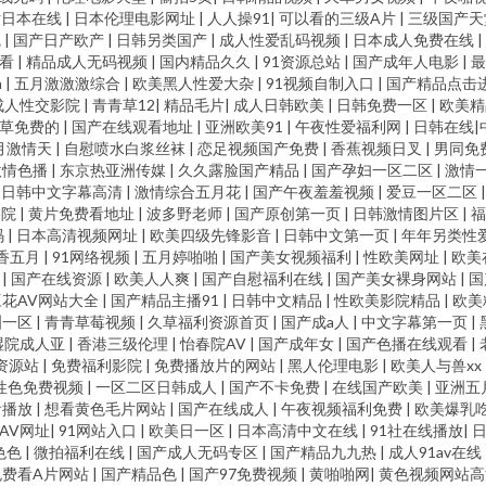
类综合 狠色色av 东京热AV资源网 91香蕉嫩草影视 午夜福利传媒 欧美妇岳淫伦视频 
片日本在线
|
日本伦理电影网址
|
人人操91
|
可以看的三级A片
|
三级国产
线
|
国产日产欧产
|
日韩另类国产
|
成人性爱乱码视频
|
日本成人免费在线
|
频成人版 97AV中文字幕 午夜首页日韩 欧洲TV一区 男人天堂TV 人人肏屄网 精品久久9
观看
|
精品成人无码视频
|
国内精品久久
|
91资源总站
|
国产成年人电影
|
a
|
五月激激激综合
|
欧美黑人性爱大杂
|
91视频自制入口
|
国产精品点击
成人性交影院
|
青青草12
|
精品毛片
|
成人日韩欧美
|
日韩免费一区
|
欧美
精品 av深夜福利 91美脚恋足社区 午夜成人av剧场 欧美强奸 含羞草福利姬 wwwAV串
草免费的
|
国产在线观看地址
|
亚洲欧美91
|
午夜性爱福利网
|
日韩在线|
月激情天
|
自慰喷水白浆丝袜
|
恋足视频国产免费
|
香蕉视频日叉
|
男同免费
址 91超碰导航中字 四虎午夜福利视频 男人色导航 精品久久不卡 成人a高清免费版 91视额
激情色播
|
东京热亚洲传媒
|
久久露脸国产精品
|
国产孕妇一区二区
|
激情
|
日韩中文字幕高清
|
激情综合五月花
|
国产午夜羞羞视频
|
爱豆一区二区
影院
|
黄片免费看地址
|
波多野老师
|
国产原创第一页
|
日韩激情图片区
|
综合色伊人探花 少妇下面黑森林 男人资源 国内自拍1234 传媒大片免费看 91伊人五月天 
码
|
日本高清视频网址
|
欧美四级先锋影音
|
日韩中文第一页
|
年年另类性
香五月
|
91网络视频
|
五月婷啪啪
|
国产美女视频福利
|
性欧美网址
|
欧美
产精品久久 熟妇91中文字幕 欧美免费bb 激情综合网中国 大香蕉久久麻豆 97骚资源
频
|
国产在线资源
|
欧美人人爽
|
国产自慰福利在线
|
国产美女裸身网站
|
国
豆花AV网站大全
|
国产精品主播91
|
日韩中文精品
|
性欧美影院精品
|
欧美
洲一区
|
青青草莓视频
|
久草福利资源首页
|
国产成a人
|
中文字幕第一页
|
色导航 在线国产啪 51人操超碰在线 国产91网址 成人永久 97在线尤物国内 伊人草草 
湿院成人亚
|
香港三级伦理
|
怡春院AV
|
国产成年女
|
国产色播在线观看
|
资源站
|
免费福利影院
|
免费播放片的网站
|
黑人伦理电影
|
欧美人与兽xx
 超碰操操日 91免费熟女在线 午夜影院6018 四虎东方av 人人草人人妻91 另类排泄
性色免费视频
|
一区二区日韩成人
|
国产不卡免费
|
在线国产欧美
|
亚洲五
看播放
|
想看黄色毛片网站
|
国产在线成人
|
午夜视频福利免费
|
欧美爆乳
AV网址
|
91网站入口
|
欧美日一区
|
日本高清中文在线
|
91社在线播放
|
樱桃91 AV管网 综合五月久久 无码不卡亚州 青青肏屄 久久香蕉色 深夜91 黄色电
色色
|
微拍福利在线
|
国产成人无码专区
|
国产精品九九热
|
成人91av在线
免费看A片网站
|
国产精品色
|
国产97免费视频
|
黄啪啪网
|
黄色视频网站