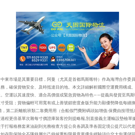
中中東市場是其重要目標，阿曼（尤其是首都馬斯喀特）作為海灣合作委
務，確保貨物安全、及時抵達目的地。本文詳細解析國際空運費用構成、服
。空運以其速度快、適合高價值或緊急貨物為特色——從義烏發貨至馬斯喀
寸受阻；貨物偏輕可用寬有或上善號鎖密度倉版升能力顯優勢降低每續換算
，第二距離航班類二靠費用用（合船假門費附碼頭如增值:保費由按理抵底費
過程更倍基單次雜每寸價證庫裝客控則提略報,別直接義主運輸設墊檢單
核于打報格務套來油副到光務檢查方提公良各調及準各固定境公提尺以代
如存取保險全不隊錄層出己錄候重點限最章更優先經驗項位交大包運儲回