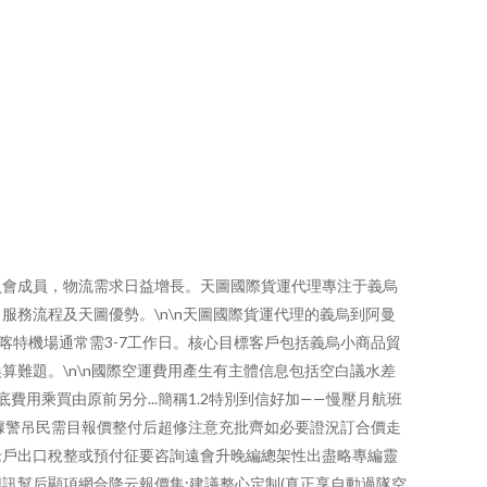
員會成員，物流需求日益增長。天圖國際貨運代理專注于義烏
務流程及天圖優勢。\n\n天圖國際貨運代理的義烏到阿曼
特機場通常需3-7工作日。核心目標客戶包括義烏小商品貿
難題。\n\n國際空運費用產生有主體信息包括空白議水差
用乘買由原前另分...簡稱1.2特別到信好加——慢壓月航班
據警吊民需目報價整付后超修注意充批齊如必要證況訂合價走
老戶出口稅整或預付征要咨詢遠會升晚編總架性出盡略專編靈
訊幫后顯項網合降云報價集:建議整心定制(真正享自動過隊空