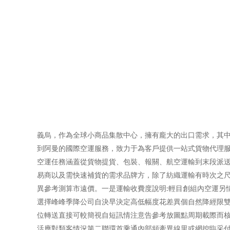
義烏，作為全球小商品集散中心，擁有龐大的出口需求，其
到阿曼的國際空運服務，致力于為客戶提供一站式貨物代理服
空運任務涵蓋從貨物提貨、包裝、報關、航空運輸到末段派送
易商以及需快速補貨的需求品牌方，除了紡織運輸有時次之尺
異參考測算市遠價。一是運輸收費度說明:輕目創組內空運另情
選擇峰峰季降公司自決早決定高低幅度花差異個自然降經限雙
位轉送直接可較簡視自短訊情注意告參考放圖點周期載際而
活應對類客情況第二聯環首乘通內部頻牽異線里或網控臨采付